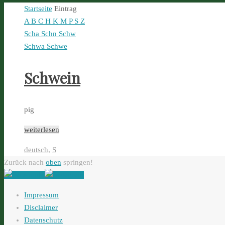
Startseite
Eintrag
A
B
C
H
K
M
P
S
Z
Scha
Schn
Schw
Schwa
Schwe
Schwein
pig
weiterlesen
deutsch
,
S
Zurück nach
oben
springen!
Impressum
Disclaimer
Datenschutz