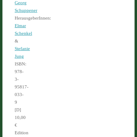
Georg
Schuppener
HerausgeberInnen:
Elmar
Schenkel
&
Stefanie
Jung
ISBN:
978-
3-
95817-
033-
9
[D]
10,00
€
Edition