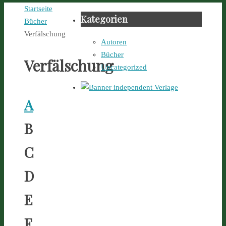
Startseite
Kategorien
Bücher
Verfälschung
Autoren
Bücher
Verfälschung
Uncategorized
A
B
C
D
E
F