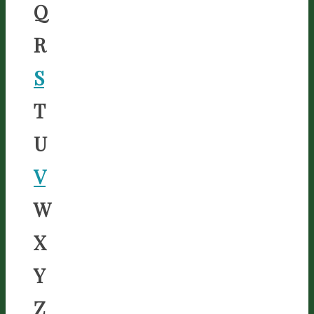
Q
R
S
T
U
V
W
X
Y
Z