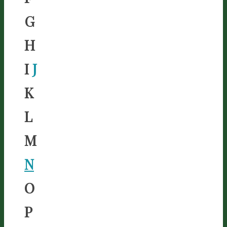
G
H
I
J
K
L
M
N
O
P